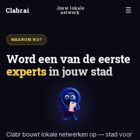
Jouw lokale
Clabr
.
ai
☰
netwerk
WAAROM NU?
Word een van de eerste
experts
in jouw stad
Clabr bouwt lokale netwerken op — stad voor