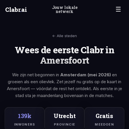
Jouw lokale
Clabr
.
ai
☰
netwerk
← Alle steden
Wees de eerste Clabr in
Amersfoort
We zijn net begonnen in
Amsterdam (mei 2026)
en
groeien als een olievlek. Zet jezelf nu gratis op de kaart in
Amersfoort — vóórdat de rest het ontdekt. Als eerste in je
stad sta je maandenlang bovenaan in de matches.
139k
Utrecht
Gratis
INWONERS
PROVINCIE
MEEDOEN