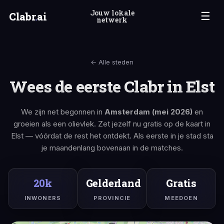
Jouw lokale
Clabr
.
ai
☰
netwerk
← Alle steden
Wees de eerste Clabr in Elst
We zijn net begonnen in
Amsterdam (mei 2026)
en
groeien als een olievlek. Zet jezelf nu gratis op de kaart in
Elst — vóórdat de rest het ontdekt. Als eerste in je stad sta
je maandenlang bovenaan in de matches.
20k
Gelderland
Gratis
INWONERS
PROVINCIE
MEEDOEN