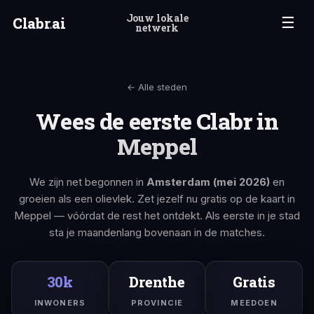
Jouw lokale
Clabr
.
ai
☰
netwerk
← Alle steden
Wees de eerste Clabr in
Meppel
We zijn net begonnen in
Amsterdam (mei 2026)
en
groeien als een olievlek. Zet jezelf nu gratis op de kaart in
Meppel — vóórdat de rest het ontdekt. Als eerste in je stad
sta je maandenlang bovenaan in de matches.
30k
Drenthe
Gratis
INWONERS
PROVINCIE
MEEDOEN