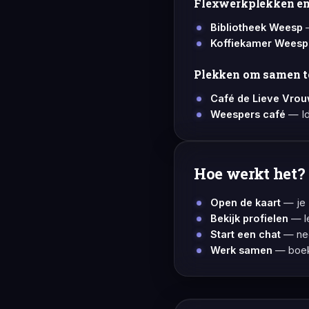
Flexwerkplekken en
Bibliotheek Weesp
—
Koffiekamer Weesp
Plekken om samen t
Café de Lieve Vro
Weespers café
— Id
Hoe werkt het?
Open de kaart
— je z
Bekijk profielen
— l
Start een chat
— nee
Werk samen
— boek 