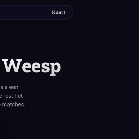
Kaart
n Weesp
als een
 rest het
e matches.