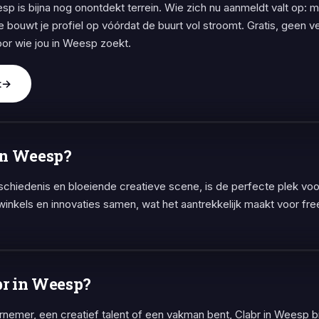
sp is bijna nog onontdekt terrein. Wie zich nu aanmeldt valt op: m
e bouwt je profiel op vóórdat de buurt vol stroomt. Gratis, geen
oor wie jou in Weesp zoekt.
t
→
in Weesp?
eschiedenis en bloeiende creatieve scene, is de perfecte plek vo
inkels en innovaties samen, wat het aantrekkelijk maakt voor fre
br in Weesp?
ernemer, een creatief talent of een vakman bent, Clabr in Weesp 