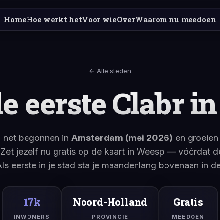
Home
Hoe werkt het
Voor wie
Over
Waarom nu meedoen
← Alle steden
e eerste Clabr i
n net begonnen in
Amsterdam (mei 2026)
en groeien 
. Zet jezelf nu gratis op de kaart in Weesp — vóórdat de
Als eerste in je stad sta je maandenlang bovenaan in d
17k
Noord-Holland
Gratis
INWONERS
PROVINCIE
MEEDOEN