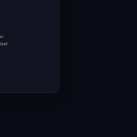
nu
taat