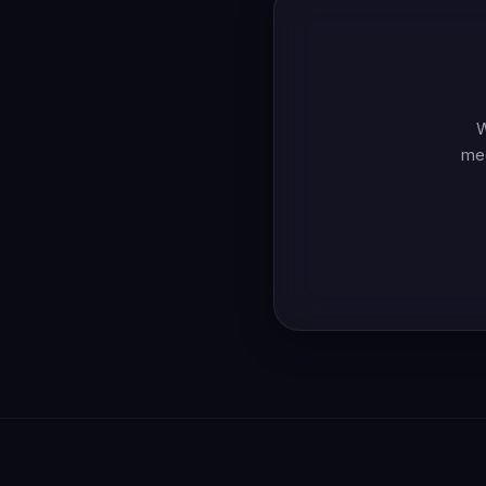
W
mee