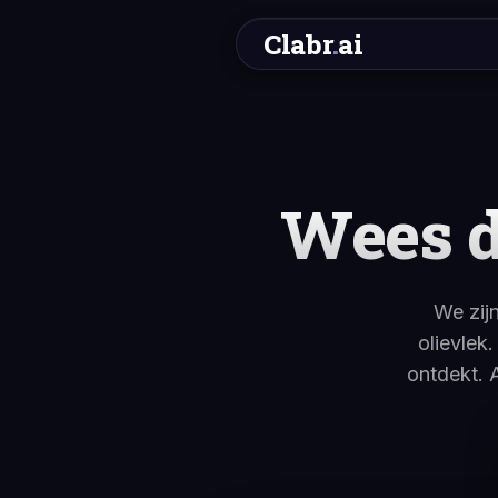
Clabr
.
ai
Wees d
We zij
olievlek
ontdekt. 