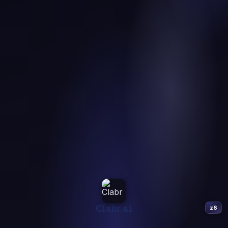
Inloggen met Apple
Als een van de eerste founders krijg
je:
🏅
Een genummerde Founder-badge op
je profiel
👀
Meer zichtbaarheid in jouw stad
🌍
Gratis extra werkplek, ook in een
ander land
✨
Gratis toegang tot toekomstige Clabr-
Clabr.ai
z6
features
Sommige voordelen groeien mee terwijl Clabr
zich uitbreidt.