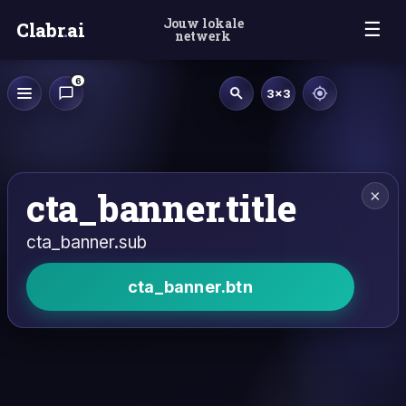
Jouw lokale
Clabr
.
ai
☰
netwerk
6
3×3
cta_banner.title
×
cta_banner.sub
cta_banner.btn
Inloggen met Google
Inloggen met Microsoft